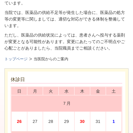
ています。
当院では、医薬品の供給不足等が発生した場合に、医薬品の処方
等の変更等に関しましては、適切な対応ができる体制を整備して
います。
ただし、医薬品の供給状況によっては、患者さんへ投与する薬剤
が変更となる可能性があります。変更にあたってのご不明点やご
心配ごとがありましたら、当院職員までご相談ください。
トップページ
当医院からのご案内
休診日
日
月
火
水
木
金
土
７月
26
27
28
29
30
31
1