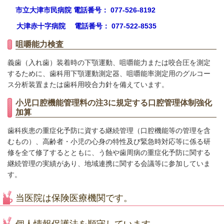
市立大津市民病院 電話番号： 077-526-8192
大津赤十字病院 電話番号： 077-522-8535
咀嚼能力検査
義歯（入れ歯）装着時の下顎運動、咀嚼能力または咬合圧を測定
するために、歯科用下顎運動測定器、咀嚼能率測定用のグルコー
ス分析装置または歯科用咬合力針を備えています。
小児口腔機能管理料の注3に規定する口腔管理体制強化
加算
歯科疾患の重症化予防に資する継続管理（口腔機能等の管理を含
むもの）、高齢者・小児の心身の特性及び緊急時対応等に係る研
修を全て修了するとともに、う蝕や歯周病の重症化予防に関する
継続管理の実績があり、地域連携に関する会議等に参加していま
す。
当医院は保険医療機関です。