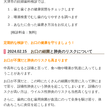
大津市の妊婦歯科検診では、
１．歯と歯ぐきの健康状態をチェックします
２．唾液検査でむし歯のなりやすさを調べます
３．あなたに合った歯磨き方法をお伝えします
[検診料金：無料]
定期的な検診で、お口の健康を守りましょう！
2024.02.15
お口の細菌
と肺炎のリスクについて
お口が不潔だと肺炎のリスクも高まります
中高年になると誤嚥と言って、食べ物や唾液が気道に入ってしま
うことがあります。
お口が不潔だと、この時にたくさんの細菌が気管に入って肺にま
で至り、誤嚥性肺炎という肺炎を起こしてしまいます。誤嚥のリ
スクが高い方は、ウイルス性肺炎のリスクも当然高くなります。
さらに、歯肉に住む歯周病菌が血流にのって全身を駆け巡り、体
のあちこちに炎症を起こします5)。