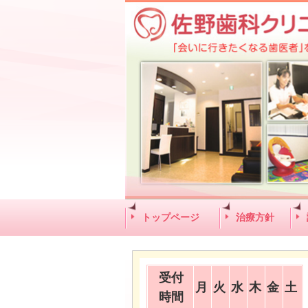
トップページ
治療方針
受付
月
火
水
木
金
土
時間